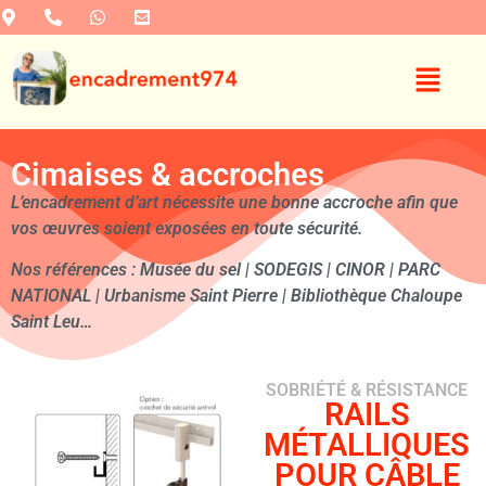
Cimaises & accroches
L’encadrement d’art nécessite une bonne accroche afin que
vos œuvres soient exposées en toute sécurité.
Nos références : Musée du sel | SODEGIS | CINOR | PARC
NATIONAL | Urbanisme Saint Pierre | Bibliothèque Chaloupe
Saint Leu…
SOBRIÉTÉ & RÉSISTANCE
RAILS
MÉTALLIQUES
POUR CÂBLE