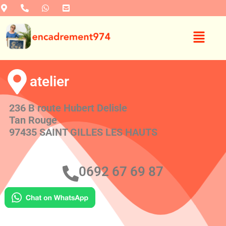
atelier
236 B route Hubert Delisle
Tan Rouge
97435 SAINT GILLES LES HAUTS
0692 67 69 87